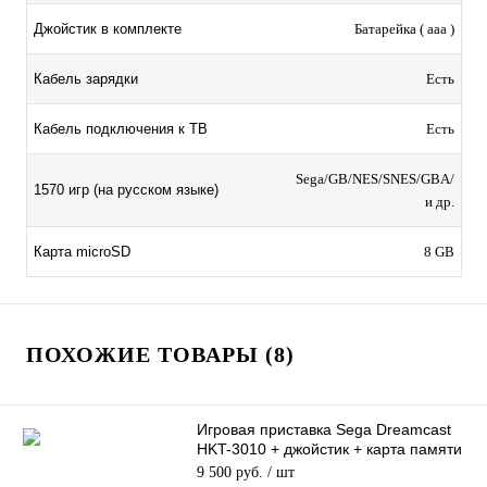
Джойстик в комплекте
Батарейка ( aaa )
Кабель зарядки
Есть
Кабель подключения к ТВ
Есть
Sega/GB/NES/SNES/GBA/
1570 игр (на русском языке)
и др.
Карта microSD
8 GB
ПОХОЖИЕ ТОВАРЫ (8)
Игровая приставка Sega Dreamcast
HKT-3010 + джойстик + карта памяти
(Б/У)
9 500 руб.
/ шт