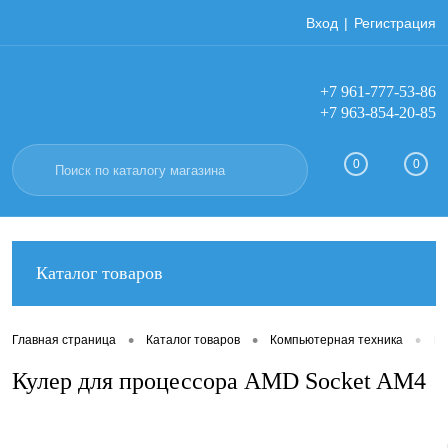
Вход
Регистрация
+7 961-777-53-86
+7 963-854-20-85
0
0
Каталог товаров
•
•
•
Главная страница
Каталог товаров
Компьютерная техника
Ко
Кулер для процессора AMD Socket AM4