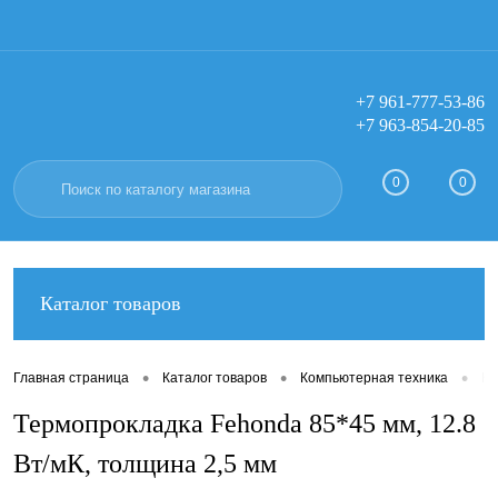
+7 961-777-53-86
+7 963-854-20-85
Вход
Регистрация
0
0
Каталог товаров
•
•
•
Главная страница
Каталог товаров
Компьютерная техника
Ко
Термопрокладка Fehonda 85*45 мм, 12.8
Вт/мК, толщина 2,5 мм