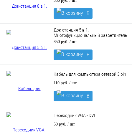
350 руб.
/ шт
В
корзину
Док-станция 5 в 1.
Многофункциональный разветвитель
с TYPE-C на HDMI 4K, Type-C PD 87W, 3
850 руб.
/ шт
порта USB
В
корзину
Кабель для компьютера сетевой 3 pin
110 руб.
/ шт
В
корзину
Переходник VGA - DVI
50 руб.
/ шт