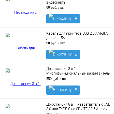
видеокарты
80 руб.
/ шт
В
корзину
Кабель для принтера USB 2.0 AM-BM,
длина: 1.5м
90 руб.
/ шт
В
корзину
Док-станция 3 в 1.
Многофункциональный разветвитель
с TYPE-C на HDMI 4K, Type-C PD 87W,
550 руб.
/ шт
USB 3.0
В
корзину
Док-станция 8 в 1. Разветвитель с USB
3.0 или TYPE-C на SD / TF / 3.5 Audio /
USB-C 5W / 4 порта USB