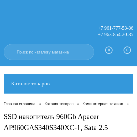
+7 961-777-53-86
+7 963-854-20-85
Вход
Регистрация
0
0
Каталог товаров
•
•
•
Главная страница
Каталог товаров
Компьютерная техника
Ко
SSD накопитель 960Gb Apacer
AP960GAS340S340XC-1, Sata 2.5