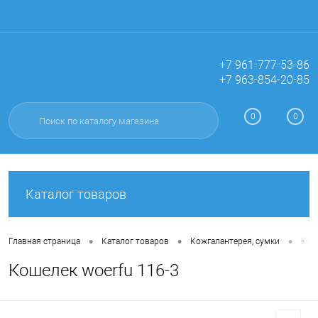
+7 961-777-53-86
+7 963-854-20-85
Вход
Регистрация
0
0
Каталог товаров
•
•
•
Главная страница
Каталог товаров
Кожгалантерея, сумки
Кош
Кошелек woerfu 116-3