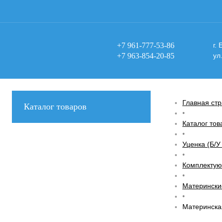
+7 961-777-53-86
г.
+7 963-854-20-85
ул
Главная ст
Каталог товаров
•
Каталог тов
•
Уценка (Б/У
•
Комплектую
•
Материнские
•
Материнска