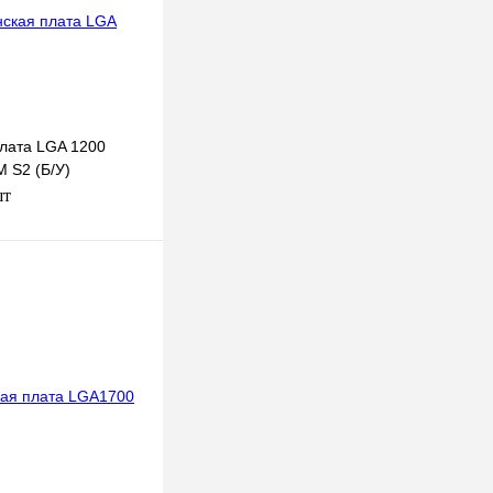
лата LGA 1200
 S2 (Б/У)
шт
 корзину
к
К сравнению
В наличии