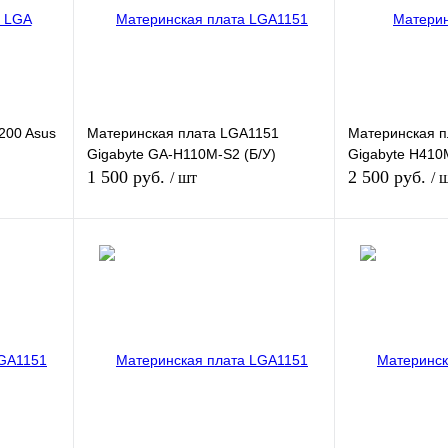
200 Asus
Материнская плата LGA1151
Материнская п
Gigabyte GA-H110M-S2 (Б/У)
Gigabyte H410M
1 500 руб.
2 500 руб.
/ шт
/ 
В корзину
В
внению
Купить в 1 клик
К сравнению
Купить в 1 кли
ичии
В избранное
В наличии
В избранное