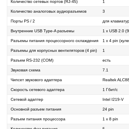
Количество сетевых портов (RJ-45)
1
Количество аналоговых аудиоразъемов
3
Порты PS / 2
для клавиату
Внутренние USB Type-A разъемы
1 x USB 2.0 (9
Разъемы питания процессорного охлаждения
1 x 4 pin (кул
Разъемы для корпусных вентиляторов (4 pin)
1
Разъем RS-232 (COM)
есть
Звуковая схема
7.1
Чипсет звукового адаптера
Realtek ALC8
Скорость сетевого адаптера
1 Гбит/с
Сетевой адаптер
Intel I219-V
Основной разъем питания
24 pin
Разъем питания процессора
1 x 8 pin
Количество фаз питания
5