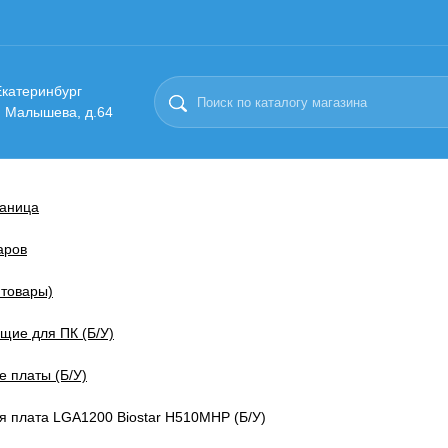
 Екатеринбург
. Малышева, д.64
раница
аров
 товары)
щие для ПК (Б/У)
 платы (Б/У)
я плата LGA1200 Biostar H510MHP (Б/У)