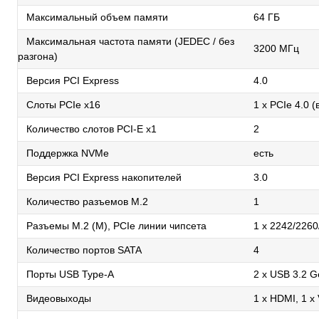
Максимальный объем памяти
64 ГБ
Максимальная частота памяти (JEDEC / без
3200 МГц
разгона)
Версия PCI Express
4.0
Слоты PCIe x16
1 x PCIe 4.0 
Количество слотов PCI-E x1
2
Поддержка NVMe
есть
Версия PCI Express накопителей
3.0
Количество разъемов M.2
1
Разъемы M.2 (M), PCIe линии чипсета
1 x 2242/2260
Количество портов SATA
4
Порты USB Type-A
2 x USB 3.2 G
Видеовыходы
1 x HDMI, 1 x