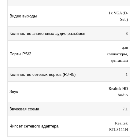
1x VGA (D-
Видео выходы
Sub)
Количество аналоговых аудио разъёмов
3
для
Порты PS/2
клавиатуры,
для мыши
Количество сетевых портов (RJ-45)
1
Realtek HD
Звук
Audio
Звуковая схема
7.1
Realtek
Чипсет сетевого адаптера
RTL8111H