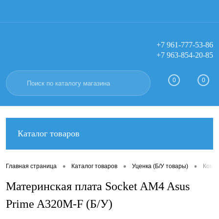
+7 961-777-53-86
+7 963-854-20-85
Вход
Регистрация
0
0
Каталог товаров
•
•
•
Главная страница
Каталог товаров
Уценка (Б/У товары)
Компл
Материнская плата Socket AM4 Asus
Prime A320M-F (Б/У)