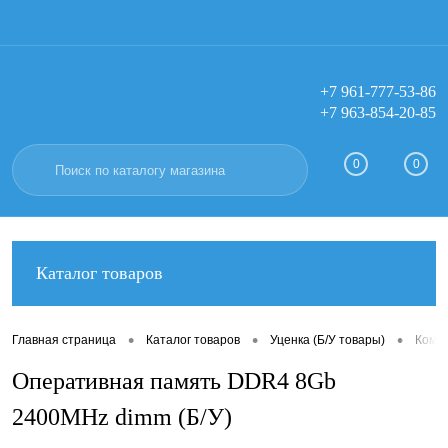
+7 961-777-53-86
+7 963-854-20-85
Вход
Регистрация
0
0
Каталог товаров
•
•
•
Главная страница
Каталог товаров
Уценка (Б/У товары)
Компл
Оперативная память DDR4 8Gb
2400MHz dimm (Б/У)