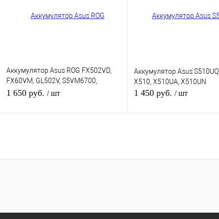
В избранное
В наличии
В избранное
В нал
Цвет
Цвет
Аккумулятор Asus ROG FX502VD,
Аккумулятор Asus S510UQ,
FX60VM, GL502V, S5VM6700,
X510, X510UA, X510UN
S5VS6700, GL502, GL502V, S5VS
1 650 руб.
1 450 руб.
/ шт
/ шт
В корзину
В корзину
Купить в 1 клик
К сравнению
Купить в 1 клик
К сра
В избранное
В наличии
В избранное
В нал
Цвет
Цвет