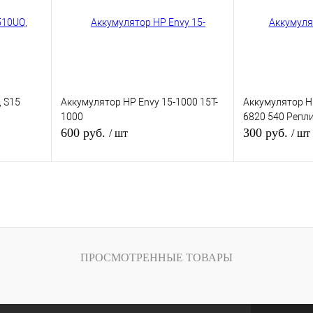
ичии
В избранное
В наличии
В избранное
Цвет
Цвет
 S15
Аккумулятор HP Envy 15-1000 15T-
Аккумулятор H
1000
6820 540 Репл
600 руб.
300 руб.
/ шт
/ шт
В корзину
В
внению
Купить в 1 клик
К сравнению
Купить в 1 кли
ичии
В избранное
В наличии
В избранное
ПРОСМОТРЕННЫЕ ТОВАРЫ
Цвет
Цвет