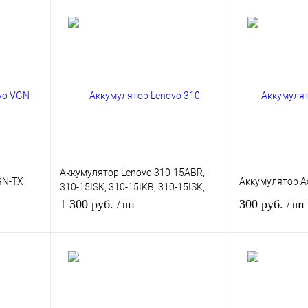
Аккумулятор Lenovo 310-15ABR,
GN-TX
Аккумулятор A
310-15ISK, 310-15IKB, 310-15ISK,
510-15IKB, 510-15ISK
1 300 руб.
300 руб.
/ шт
/ шт
В корзину
В
внению
Купить в 1 клик
К сравнению
Купить в 1 кли