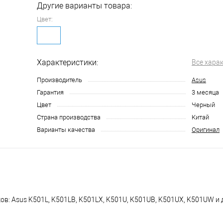
Другие варианты товара:
Цвет:
Характеристики:
Все хара
Производитель
Asus
Гарантия
3 месяца
Цвет
Черный
Страна производства
Китай
Варианты качества
Оригинал
в: Asus K501L, K501LB, K501LX, K501U, K501UB, K501UX, K501UW и