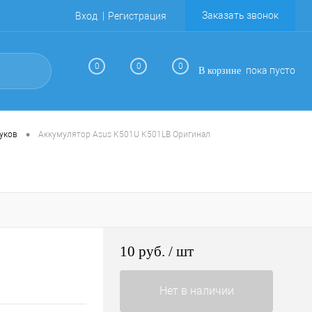
Заказать звонок
Вход
Регистрация
0
0
0
пока пусто
В корзине
•
уков
Аккумулятор Asus K501U K501LB Оригинал
10 руб.
/ шт
Нет в наличии