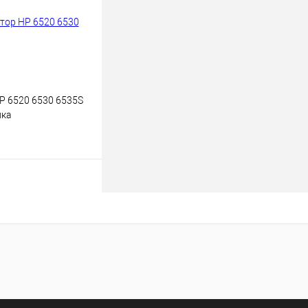
В наличии
P 6520 6530 6535S
ика
 корзину
к
К сравнению
В наличии