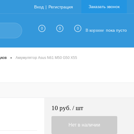
Заказать звонок
Вход
Регистрация
0
0
0
пока пусто
В корзине
•
уков
Аккумулятор Asus N61 M50 G50 X55
10 руб.
/ шт
Нет в наличии