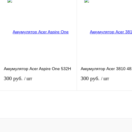
Купить в 1 клик
К сравнению
Купить в 1 клик
К сра
В избранное
В наличии
В избранное
В нал
Цвет
Цвет
Аккумулятор Acer Aspire One 532H
Аккумулятор Acer 3810 48
300 руб.
300 руб.
/ шт
/ шт
В корзину
В корзину
Купить в 1 клик
К сравнению
Купить в 1 клик
К сра
В избранное
В наличии
В избранное
В нал