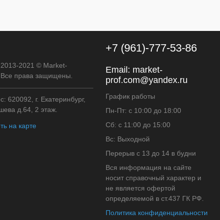
+7 (961)-777-53-86
 2013-2021 © Market-
Email:
market-
. Все права защищены.
prof.com@yandex.ru
График работы
: 620092, г. Екатеринбург,
ева д.64, 2 этаж.
Пн-Пт: с 10:00 до 18:00
Сб: с 11:00 до 15:00
ть на карте
Вс: Выходной
Перерыв с 13 до 14 в будни
Вся информация на сайте
носит справочный характер и
не является офертой
определяемой в ст.437 ГК РФ.
Политика конфиденциальности