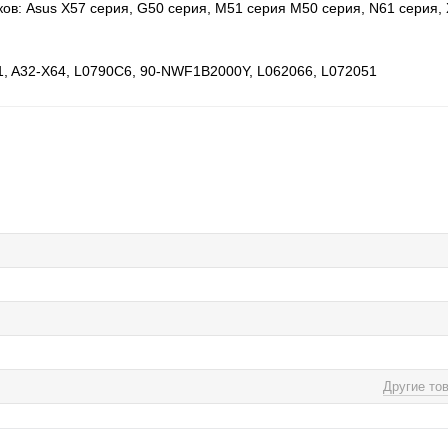
в: Asus X57 серия, G50 серия, M51 серия M50 серия, N61 серия, 
, A32-X64, L0790C6, 90-NWF1B2000Y, L062066, L072051
Другие то