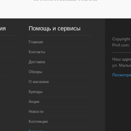
Цвет
Цвет
ия
Помощь и сервисы
Copyright
Главная
Prof.com
Контакты
Наш адрес
Доставка
ул. Малыш
Обзоры
Посмотре
О магазине
Бренды
Акции
Новости
Коллекции