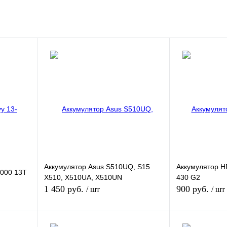
Аккумулятор Asus S510UQ, S15
Аккумулятор H
1000 13T
X510, X510UA, X510UN
430 G2
1 450 руб.
900 руб.
/ шт
/ шт
В корзину
В