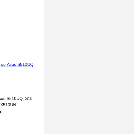
sus S510UQ, S15
, X510UN
шт
 корзину