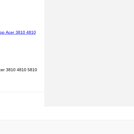
к
К сравнению
В наличии
cer 3810 4810 5810
 корзину
к
К сравнению
В наличии