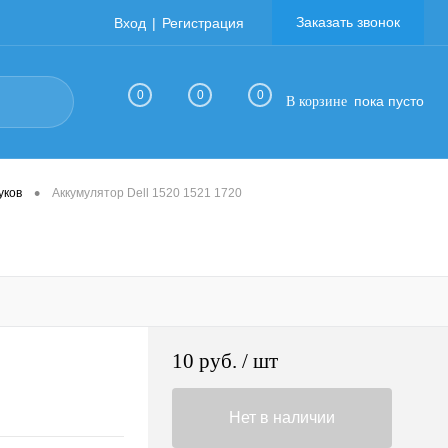
Заказать звонок
Вход
Регистрация
0
0
0
пока пусто
В корзине
•
уков
Аккумулятор Dell 1520 1521 1720
10 руб.
/ шт
Нет в наличии