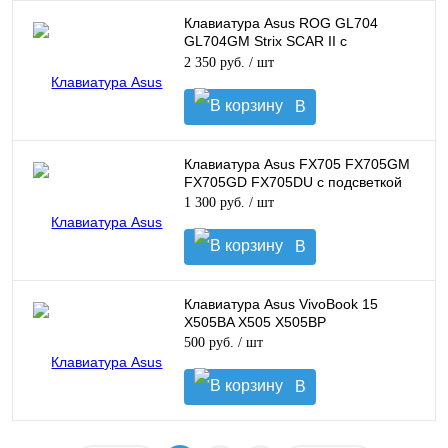
корзину
Клавиатура Asus ROG GL704
GL704GM Strix SCAR II с
подсветкой
2 350 руб.
/ шт
В
корзину
Клавиатура Asus FX705 FX705GM
FX705GD FX705DU с подсветкой
1 300 руб.
/ шт
В
корзину
Клавиатура Asus VivoBook 15
X505BA X505 X505BP
500 руб.
/ шт
В
корзину