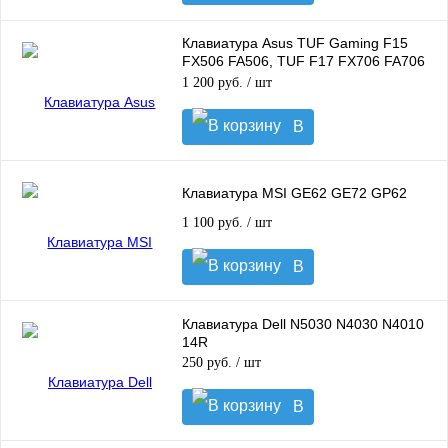
корзину
Клавиатура Asus TUF Gaming F15
FX506 FA506, TUF F17 FX706 FA706
с RGB подсветкой
1 200 руб.
/ шт
В
корзину
Клавиатура MSI GE62 GE72 GP62
1 100 руб.
/ шт
В
корзину
Клавиатура Dell N5030 N4030 N4010
14R
250 руб.
/ шт
В
корзину