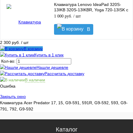
Клавиатура Lenovo IdeaPad 320S-
13IKB 320S-13IKBR, Yoga 720-13ISK с
подсветкой
1 000 руб.
/ шт
В
корзину
2 300 руб.
/ шт
В корзину
Купить в 1 клик
Кол-во:
Нашли дешевле
Рассчитать доставку
В наличии
Ошибка
Закрыть окно
Клавиатура Acer Predator 17, 15, G9-591, 591R, G9-592, 593, G9-
791, 792, G9-592
Каталог