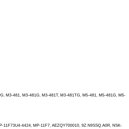
2PG, M3-481, M3-481G, M3-481T, M3-481TG, M5-481, M5-481G, M5-
-11F73U4-4424, MP-11F7, AEZQY700010, 9Z.N9SSQ.A0R, NSK-