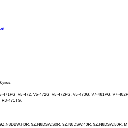
кой
буков:
, V5-471PG, V5-472, V5-472G, V5-472PG, V5-473G, V7-481PG, V7-48
, R3-471TG.
Z.N8DBW.H0R, 9Z.N8DSW.S0R, 9Z.N8DSW.40R, 9Z.N8DSW.50R, MP