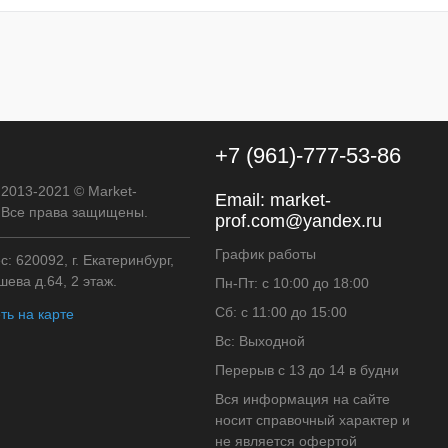
+7 (961)-777-53-86
 2013-2021 © Market-
Email:
market-
. Все права защищены.
prof.com@yandex.ru
График работы
: 620092, г. Екатеринбург,
ева д.64, 2 этаж.
Пн-Пт: с 10:00 до 18:00
Сб: с 11:00 до 15:00
ть на карте
Вс: Выходной
Перерыв с 13 до 14 в будни
Вся информация на сайте
носит справочный характер и
не является офертой