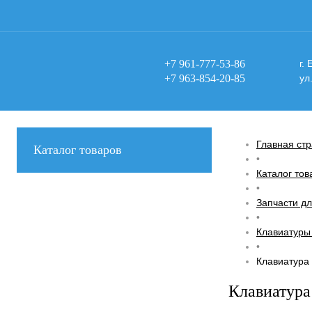
+7 961-777-53-86
г.
+7 963-854-20-85
ул
Главная ст
Каталог товаров
•
Каталог тов
•
Запчасти дл
•
Клавиатуры
•
Клавиатура
Клавиатура