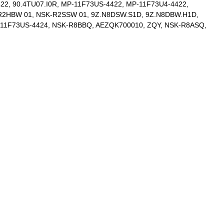
22, 90.4TU07.I0R, MP-11F73US-4422, MP-11F73U4-4422,
-R2HBW 01, NSK-R2SSW 01, 9Z.N8DSW.S1D, 9Z.N8DBW.H1D,
-11F73US-4424, NSK-R8BBQ, AEZQK700010, ZQY, NSK-R8ASQ,