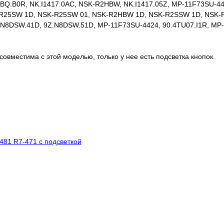
BQ.B0R, NK.I1417.0AC, NSK-R2HBW, NK.I1417.05Z, MP-11F73SU-44
SK-R25SW 1D, NSK-R25SW 01, NSK-R2HBW 1D, NSK-R2SSW 1D, NSK
.N8DSW.41D, 9Z.N8DSW.51D, MP-11F73SU-4424, 90.4TU07.I1R, MP
овместима с этой моделью, только у нее есть подсветка кнопок.
481 R7-471 с подсветкой