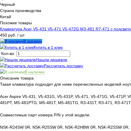
Черный
Страна производства
Китай
Похожие товары
Клавиатура Acer V5-431 V5-471 V5-472G M3-481 R7-471 с подсвет
450 руб.
/ шт
В корзину
Купить в 1 клик
Кол-во:
Нашли дешевле
Рассчитать доставку
В наличии
Описание товара
Такая клавиатура подходит для ниже перечисленных моделей ноут
Acer Aspire V5-431, V5-431G, V5-431P, V5-471, V5-471G, V5-471P
481PT, M5-481PTG, M5-481T, M5-481TG, R3-431T, R3-471, R3-471T
Совместимые парт номера P/N у этой модели:
NSK-R24SW 0R, NSK-R25SW 0R, NSK-R2HBW 0R, NSK-R2SSW 0R, 9