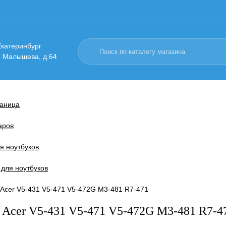
 Екатеринбург
. Малышева, д.64
раница
аров
я ноутбуков
 для ноутбуков
 Acer V5-431 V5-471 V5-472G M3-481 R7-471
 Acer V5-431 V5-471 V5-472G M3-481 R7-4