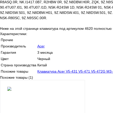
R8ASQ.0R, NK.I1417.0B7, R2HBW 0R, 9Z.N8DBW.H0R, ZQK, 9Z.N9S
90.4TU07.I01, 90.4TU07.I1D, NSK-R24SW 1D, NSK-R24SW 01, N
9Z.N8DSW.S01, 9Z.N8DBW.H01, 9Z.N8DSW.401, 9Z.N8DSW.501, 9Z
NSK-R80SC, 9Z.N9SSC.00R.
Ниже на этой странице клавиатура под артикулом 4620 полностью с
Характеристики:
Прочие
Производитель
Acer
Гарантия
3 месяца
Цвет
Черный
Страна производства
Китай
Похожие товары
Клавиатура Acer V5-431 V5-471 V5-472G M3-
Похожие товары (1)