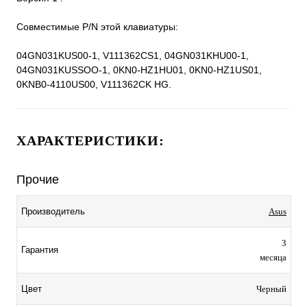
Совместимые P/N этой клавиатуры:
04GN031KUS00-1, V111362CS1, 04GN031KHU00-1,
04GN031KUSSOO-1, 0KN0-HZ1HU01, 0KN0-HZ1US01,
0KNB0-4110US00, V111362CK HG.
ХАРАКТЕРИСТИКИ:
Прочие
Производитель
Asus
3
Гарантия
месяца
Цвет
Черный