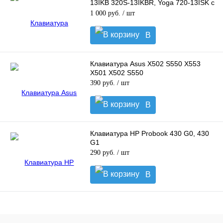
13IKB 320S-13IKBR, Yoga 720-13ISK с
подсветкой
1 000 руб.
/ шт
В
корзину
Клавиатура Asus X502 S550 X553
X501 X502 S550
390 руб.
/ шт
В
корзину
Клавиатура HP Probook 430 G0, 430
G1
290 руб.
/ шт
В
корзину