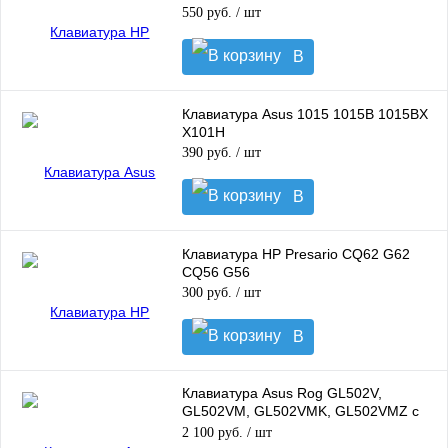
550 руб.
/ шт
В
корзину
Клавиатура Asus 1015 1015B 1015BX
X101H
390 руб.
/ шт
В
корзину
Клавиатура HP Presario CQ62 G62
CQ56 G56
300 руб.
/ шт
В
корзину
Клавиатура Asus Rog GL502V,
GL502VM, GL502VMK, GL502VMZ с
подсветкой
2 100 руб.
/ шт