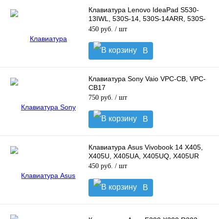
Клавиатура Lenovo IdeaPad S530-
13IWL, 530S-14, 530S-14ARR, 530S-
14IKB, 530S-15IKB
450 руб.
/ шт
В
корзину
Клавиатура Sony Vaio VPC-CB, VPC-
CB17
750 руб.
/ шт
В
корзину
Клавиатура Asus Vivobook 14 X405,
X405U, X405UA, X405UQ, X405UR
450 руб.
/ шт
В
корзину