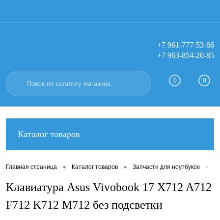
+7 961-777-53-86
+7 963-854-20-85
Вход
Регистрация
0
0
Каталог товаров
•
•
•
Главная страница
Каталог товаров
Запчасти для ноутбуков
К
Клавиатура Asus Vivobook 17 X712 A712
F712 K712 M712 без подсветки