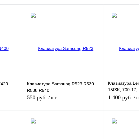
Клавиатура Len
X420
Клавиатура Samsung R523 R530
15ISK, 700-17,
R538 R540
подсветкой
550 руб.
1 400 руб.
/ шт
/ 
зину
В корзину
внению
Купить в 1 клик
К сравнению
Купить в 1 кли