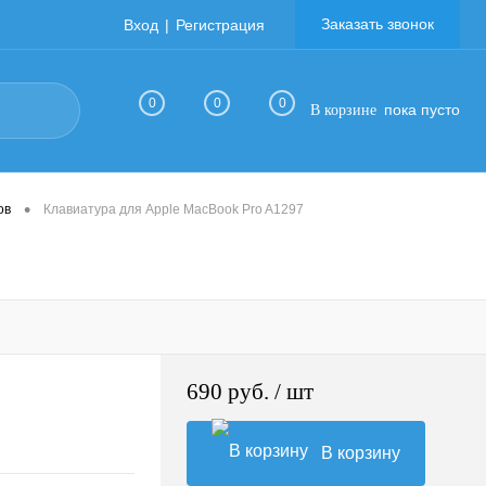
Заказать звонок
Вход
Регистрация
0
0
0
пока пусто
В корзине
•
ов
Клавиатура для Apple MacBook Pro A1297
690 руб.
/ шт
В корзину