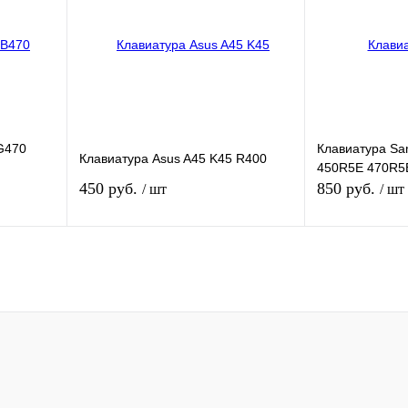
В
В избранное
В
В избранное
и
наличии
Цвет
Цвет
G470
Клавиатура S
Клавиатура Asus A45 K45 R400
450R5E 470R5
450 руб.
850 руб.
/ шт
/ шт
зину
В корзину
внению
Купить в 1 клик
К сравнению
Купить в 1 кли
В
В избранное
В
В избранное
и
наличии
Цвет
Цвет