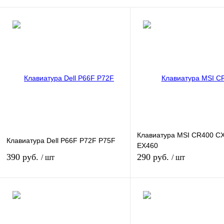
Клавиатура MSI CR400 C
Клавиатура Dell P66F P72F P75F
EX460
390 руб.
290 руб.
/ шт
/ шт
В корзину
В кор
Купить в 1 клик
К сравнению
Купить в 1 клик
К сра