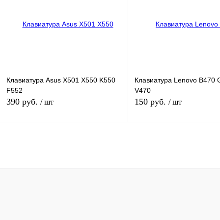
В избранное
В
В избранное
наличии
наличи
Цвет
Цвет
Клавиатура Asus X501 X550 K550
Клавиатура Lenovo B470 
F552
V470
390 руб.
150 руб.
/ шт
/ шт
В корзину
В кор
Купить в 1 клик
К сравнению
Купить в 1 клик
К сра
В избранное
В
В избранное
наличии
наличи
Цвет
Цвет