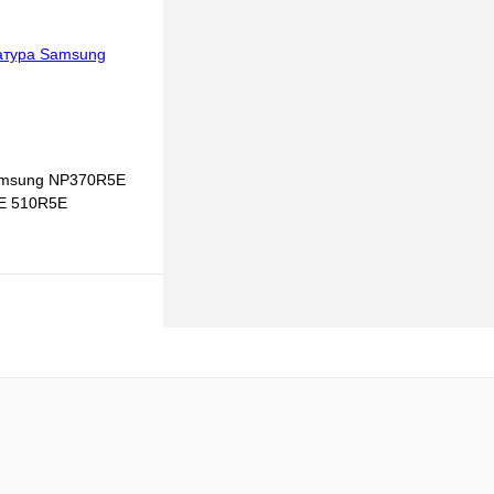
В
наличии
amsung NP370R5E
E 510R5E
В корзину
к
К сравнению
В
наличии