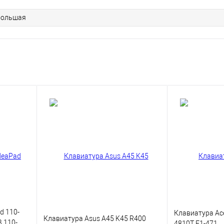
 большая
d 110-
Клавиатура Ac
Клавиатура Asus A45 K45 R400
B 110-
4810T E1-471