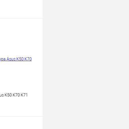
В корзину
к
К сравнению
В
наличии
us K50 K70 K71
В корзину