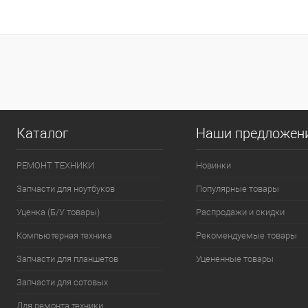
Купить в 1 клик
К сравнению
Купить в 1 клик
К сра
В избранное
В
В избранное
наличии
наличи
Цвет
Цвет
Каталог
Наши предложен
РЕМОНТ ТЕХНИКИ
Новинки
Запчасти для ноутбуков
Популярные товары
Уценка (Б/У товары)
Распродажи и скидки
Компьютерная техника
Рекомендуемые товары
Запчасти для планшетов
Уцененные товары
Запчасти для сотовых
Для ремонта техники