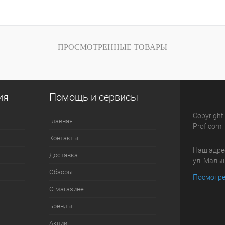
внению
Купить в 1 клик
К сравнению
Купить в 1 кли
В
В избранное
В
В избранное
ПРОСМОТРЕННЫЕ ТОВАРЫ
и
наличии
Цвет
Цвет
ия
Помощь и сервисы
Copyright
Главная
Prof.com.
Контакты
Наш адрес
Доставка
ул. Малыш
Обзоры
Посмотре
О магазине
Бренды
Акции