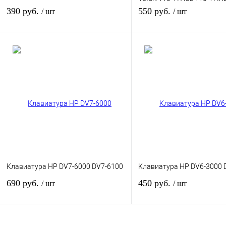
17ISK
390 руб.
550 руб.
/ шт
/ шт
В корзину
В кор
Купить в 1 клик
К сравнению
Купить в 1 клик
К сра
В избранное
В
В избранное
наличии
наличи
Цвет
Цвет
Клавиатура HP DV7-6000 DV7-6100
Клавиатура HP DV6-3000 
690 руб.
450 руб.
/ шт
/ шт
В корзину
В кор