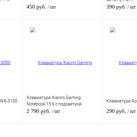
450 руб.
390 руб.
/ шт
/ шт
зину
В корзину
внению
Купить в 1 клик
К сравнению
Купить в 1 кли
В
В избранное
В
В избранное
и
наличии
Цвет
Цвет
Клавиатура Xiaomi Gaming
DV6-3100
Клавиатура As
Notebook 15.6 с подсветкой
2 790 руб.
290 руб.
/ шт
/ шт
зину
В корзину