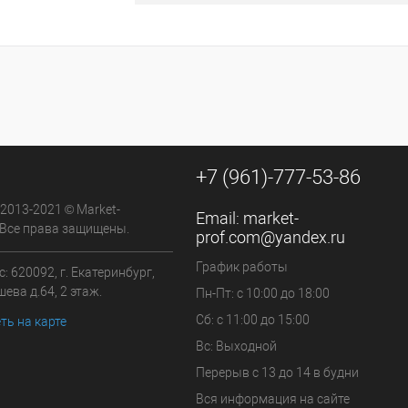
к
К сравнению
В
наличии
+7 (961)-777-53-86
 2013-2021 © Market-
Email:
market-
 Все права защищены.
prof.com@yandex.ru
График работы
: 620092, г. Екатеринбург,
ева д.64, 2 этаж.
Пн-Пт: с 10:00 до 18:00
Сб: с 11:00 до 15:00
ть на карте
Вс: Выходной
Перерыв с 13 до 14 в будни
Вся информация на сайте