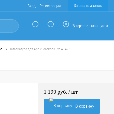
Заказать звонок
Вход
Регистрация
0
0
0
пока пусто
В корзине
•
ов
Клавиатура для Apple MacBook Pro A1425
1 190 руб.
/ шт
В корзину