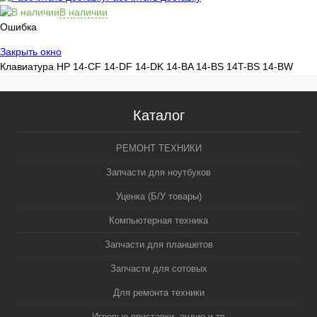
В наличии
Ошибка
Закрыть окно
Клавиатура HP 14-CF 14-DF 14-DK 14-BA 14-BS 14T-BS 14-BW
Каталог
РЕМОНТ ТЕХНИКИ
Запчасти для ноутбуков
Уценка (Б/У товары)
Компьютерная техника
Запчасти для планшетов
Запчасти для сотовых
Для ремонта техники
Игровые приставки, аудио и тв