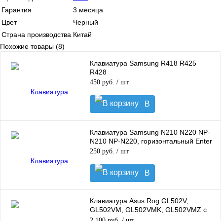
Гарантия
3 месяца
Цвет
Черный
Страна производства
Китай
Похожие товары (8)
Клавиатура Samsung R418 R425
R428
450 руб.
/ шт
В
корзину
Клавиатура Samsung N210 N220 NP-
N210 NP-N220, горизонтальный Enter
250 руб.
/ шт
В
корзину
Клавиатура Asus Rog GL502V,
GL502VM, GL502VMK, GL502VMZ с
подсветкой
2 100 руб.
/ шт