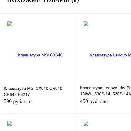
ПОХОЖИЕ ТОВАРЫ (8)
Клавиатура Lenovo IdeaP
Клавиатура MSI CX640 CR640
13IWL, 530S-14, 530S-14
CR643 E6217
530S-14IKB, 530S-15IKB
590 руб.
450 руб.
/ шт
/ шт
В корзину
В кор