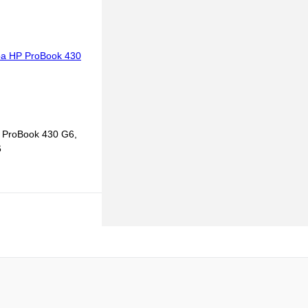
к
К сравнению
В
наличии
 ProBook 430 G6,
6
В корзину
к
К сравнению
В
наличии