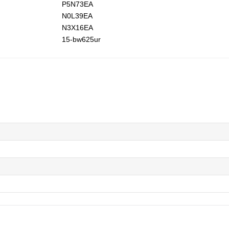
P5N73EA
N0L39EA
N3X16EA
15-bw625ur