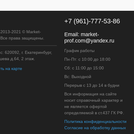
+7 (961)-777-53-86
 2013-2021 © Market-
Email:
market-
. Все права защищены.
prof.com@yandex.ru
График работы
: 620092, г. Екатеринбург,
ева д.64, 2 этаж.
Пн-Пт: с 10:00 до 18:00
Сб: с 11:00 до 15:00
ть на карте
Вс: Выходной
Перерыв с 13 до 14 в будни
Вся информация на сайте
носит справочный характер и
не является офертой
определяемой в ст.437 ГК РФ.
Политика конфиденциальности
Согласие на обработку данных