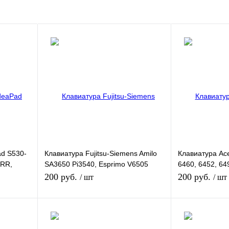
ad S530-
Клавиатура Fujitsu-Siemens Amilo
Клавиатура Ace
ARR,
SA3650 Pi3540, Esprimo V6505
6460, 6452, 64
V6515 PA3515
6592G, 6593
200 руб.
200 руб.
/ шт
/ шт
зину
В корзину