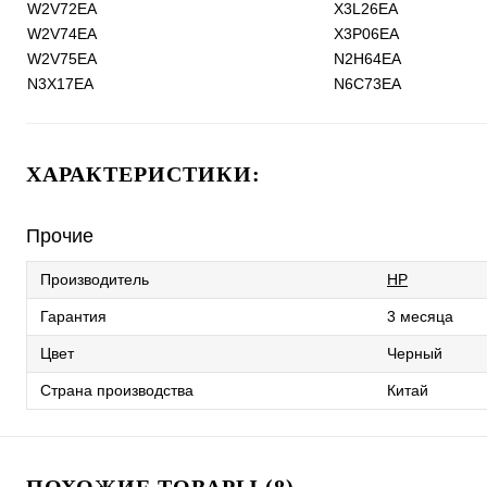
W2V72EA
X3L26EA
W2V74EA
X3P06EA
W2V75EA
N2H64EA
N3X17EA
N6C73EA
ХАРАКТЕРИСТИКИ:
Прочие
Производитель
HP
Гарантия
3 месяца
Цвет
Черный
Страна производства
Китай