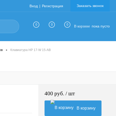
Заказать звонок
Вход
Регистрация
0
0
0
пока пусто
В корзине
•
ов
Клавиатура HP 17-W 15-AB
400 руб.
/ шт
В корзину