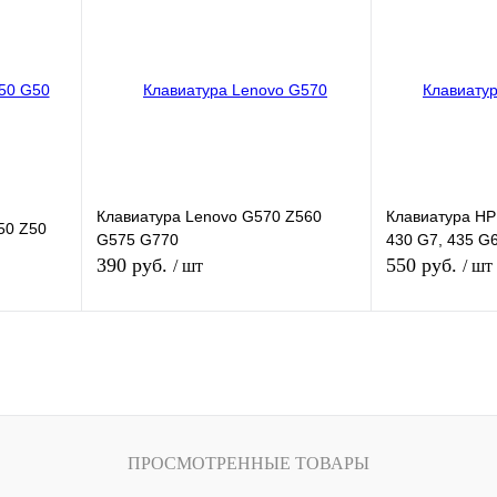
внению
Купить в 1 клик
К сравнению
Купить в 1 кли
В
В избранное
В
В избранное
и
наличии
Цвет
Цвет
Клавиатура Lenovo G570 Z560
Клавиатура HP
50 Z50
G575 G770
430 G7, 435 G
390 руб.
550 руб.
/ шт
/ шт
зину
В корзину
внению
Купить в 1 клик
К сравнению
Купить в 1 кли
В
В избранное
В
В избранное
ПРОСМОТРЕННЫЕ ТОВАРЫ
и
наличии