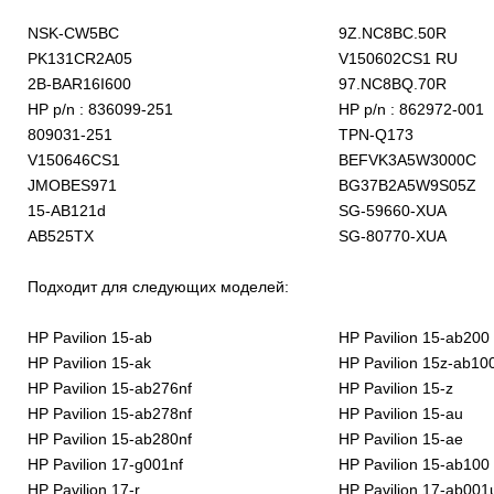
NSK-CW5BC
9Z.NC8BC.50R
PK131CR2A05
V150602CS1 RU
2B-BAR16I600
97.NC8BQ.70R
HP p/n : 836099-251
HP p/n : 862972-001
809031-251
TPN-Q173
V150646CS1
BEFVK3A5W3000C
JMOBES971
BG37B2A5W9S05Z
15-AB121d
SG-59660-XUA
AB525TX
SG-80770-XUA
Подходит для следующих моделей:
HP Pavilion 15-ab
HP Pavilion 15-ab200
HP Pavilion 15-ak
HP Pavilion 15z-ab10
HP Pavilion 15-ab276nf
HP Pavilion 15-z
HP Pavilion 15-ab278nf
HP Pavilion 15-au
HP Pavilion 15-ab280nf
HP Pavilion 15-ae
HP Pavilion 17-g001nf
HP Pavilion 15-ab100
HP Pavilion 17-r
HP Pavilion 17-ab001