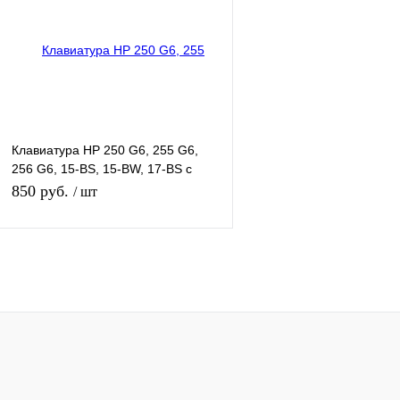
Клавиатура HP 250 G6, 255 G6,
256 G6, 15-BS, 15-BW, 17-BS с
подсветкой
850 руб.
/ шт
Нет в наличии
Купить в 1 клик
К сравнению
В избранное
Под заказ
Цвет