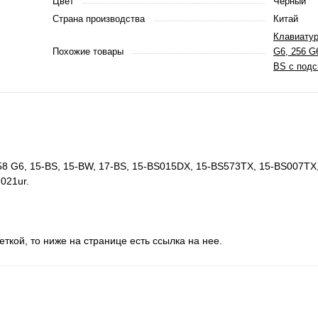
Цвет
Черный
Страна производства
Китай
Клавиатур
Похожие товары
G6, 256 G
BS с подс
258 G6, 15-BS, 15-BW, 17-BS, 15-BS015DX, 15-BS573TX, 15-BS007TX
021ur.
еткой, то ниже на странице есть ссылка на нее.