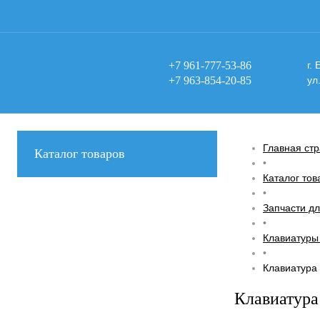
+7 961-777-53-86
г.
+7 963-854-20-85
ул
Главная ст
Каталог товаров
•
Каталог тов
•
Запчасти дл
•
Клавиатуры
•
Клавиатура 
Клавиатура 