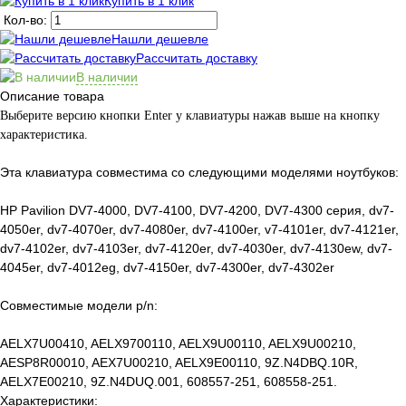
Купить в 1 клик
Кол-во:
Нашли дешевле
Рассчитать доставку
В наличии
Описание товара
Выберите версию кнопки Enter у клавиатуры нажав выше на кнопку
характеристика.
Эта клавиатура совместима со следующими моделями ноутбуков:
HP Pavilion DV7-4000, DV7-4100, DV7-4200, DV7-4300 серия, dv7-
4050er, dv7-4070er, dv7-4080er, dv7-4100er, v7-4101er, dv7-4121er,
dv7-4102er, dv7-4103er, dv7-4120er, dv7-4030er, dv7-4130ew, dv7-
4045er, dv7-4012eg, dv7-4150er, dv7-4300er, dv7-4302er
Совместимые модели p/n:
AELX7U00410, AELX9700110, AELX9U00110, AELX9U00210,
AESP8R00010, AEX7U00210, AELX9E00110, 9Z.N4DBQ.10R,
AELX7E00210, 9Z.N4DUQ.001, 608557-251, 608558-251.
Характеристики: