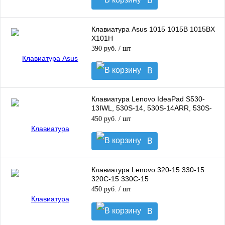
В
корзину
Клавиатура Asus 1015 1015B 1015BX
X101H
390 руб.
/ шт
В
корзину
Клавиатура Lenovo IdeaPad S530-
13IWL, 530S-14, 530S-14ARR, 530S-
14IKB, 530S-15IKB
450 руб.
/ шт
В
корзину
Клавиатура Lenovo 320-15 330-15
320C-15 330C-15
450 руб.
/ шт
В