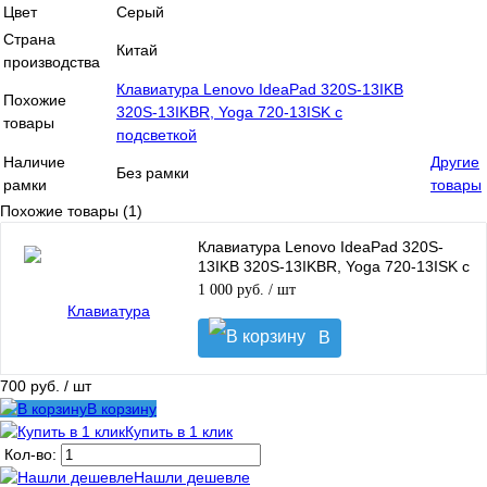
Цвет
Серый
Страна
Китай
производства
Клавиатура Lenovo IdeaPad 320S-13IKB
Похожие
320S-13IKBR, Yoga 720-13ISK с
товары
подсветкой
Наличие
Другие
Без рамки
рамки
товары
Похожие товары (1)
Клавиатура Lenovo IdeaPad 320S-
13IKB 320S-13IKBR, Yoga 720-13ISK с
подсветкой
1 000 руб.
/ шт
В
корзину
700 руб.
/ шт
В корзину
Купить в 1 клик
Кол-во:
Нашли дешевле