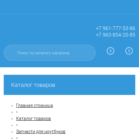
+7 961-777-53-86
+7 963-854-20-85
Вход
Регистрация
0
0
Каталог товаров
Главная страница
•
Каталог товаров
•
Запчасти для ноутбуков
•