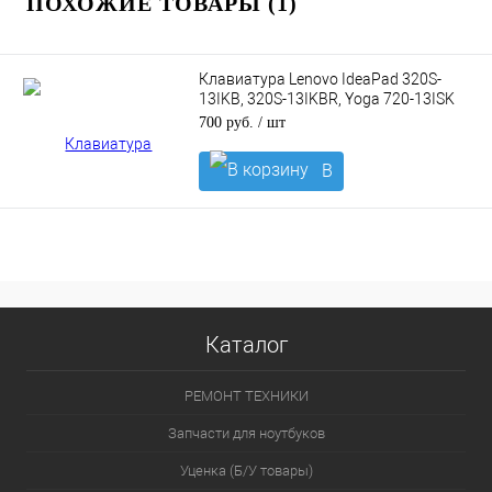
ПОХОЖИЕ ТОВАРЫ (1)
Клавиатура Lenovo IdeaPad 320S-
13IKB, 320S-13IKBR, Yoga 720-13ISK
без подсветки
700 руб.
/ шт
В
корзину
Каталог
РЕМОНТ ТЕХНИКИ
Запчасти для ноутбуков
Уценка (Б/У товары)