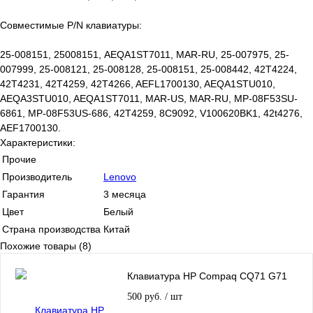
Совместимые P/N клавиатуры:
25-008151, 25008151, AEQA1ST7011, MAR-RU, 25-007975, 25-
007999, 25-008121, 25-008128, 25-008151, 25-008442, 42T4224,
42T4231, 42T4259, 42T4266, AEFL1700130, AEQA1STU010,
AEQA3STU010, AEQA1ST7011, MAR-US, MAR-RU, MP-08F53SU-
6861, MP-08F53US-686, 42T4259, 8C9092, V100620BK1, 42t4276,
AEF1700130.
Характеристики:
Прочие
Производитель
Lenovo
Гарантия
3 месяца
Цвет
Белый
Страна производства
Китай
Похожие товары (8)
Клавиатура HP Compaq CQ71 G71
500 руб.
/ шт