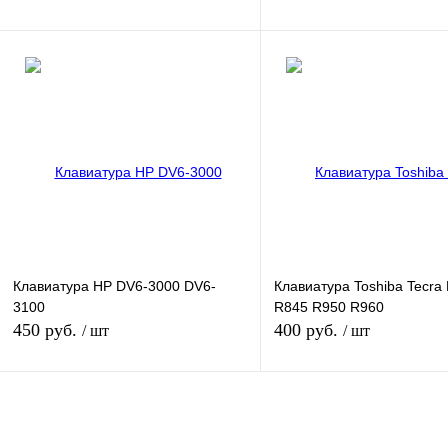
В корзину
В корзину
Купить в 1 клик
К сравнению
Купить в 1 клик
К сра
В избранное
В наличии
В избранное
В нал
Цвет
Цвет
Характеристика:
Клавиатура HP DV6-3000 DV6-
Клавиатура Toshiba Tecra
кнопка Enter большая
3100
R845 R950 R960
450 руб.
400 руб.
/ шт
/ шт
В корзину
В корзину