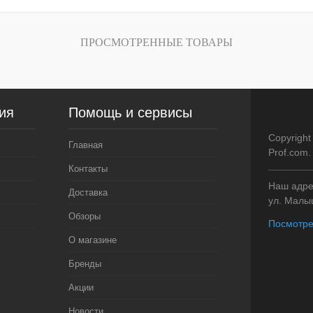
внению
Купить в 1 клик
К сравнению
Купить в 1 кли
ичии
В избранное
В наличии
В избранное
ПРОСМОТРЕННЫЕ ТОВАРЫ
Цвет
Цвет
ия
Помощь и сервисы
Copyright
Главная
Prof.com
Контакты
Наш адрес
Доставка
ул. Малыш
Обзоры
Посмотре
О магазине
Бренды
Акции
Новости