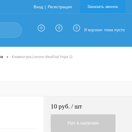
Заказать звонок
Вход
Регистрация
0
0
0
пока пусто
В корзине
•
ов
Клавиатура Lenovo IdeaPad Yoga 11
10 руб.
/ шт
Нет в наличии