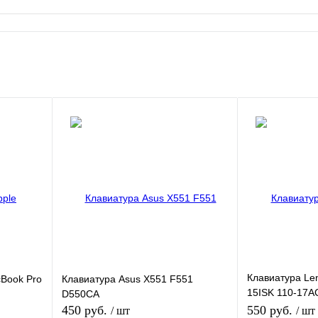
Клавиатура Le
cBook Pro
Клавиатура Asus X551 F551
15ISK 110-17AC
D550CA
17ISK
450 руб.
550 руб.
/ шт
/ шт