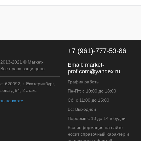
к
К сравнению
В наличии
+7 (961)-777-53-86
 2013-2021 © Market-
Email:
market-
. Все права защищены.
prof.com@yandex.ru
График работы
: 620092, г. Екатеринбург,
ева д.64, 2 этаж.
Пн-Пт: с 10:00 до 18:00
Сб: с 11:00 до 15:00
ть на карте
Вс: Выходной
Перерыв с 13 до 14 в будни
Вся информация на сайте
носит справочный характер и
не является офертой