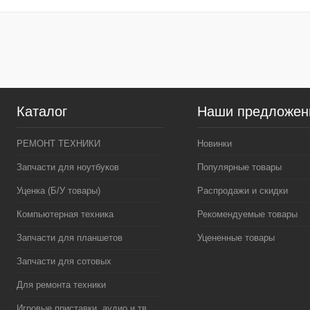
Купить в 1 клик
К сравнению
Купить в 1 клик
К сра
В избранное
В наличии
В избранное
В нал
Цвет
Цвет
Каталог
Наши предложен
РЕМОНТ ТЕХНИКИ
Новинки
Запчасти для ноутбуков
Популярные товары
Уценка (Б/У товары)
Распродажи и скидки
Компьютерная техника
Рекомендуемые товары
Запчасти для планшетов
Уцененные товары
Запчасти для сотовых
Для ремонта техники
Игровые приставки, аудио и тв