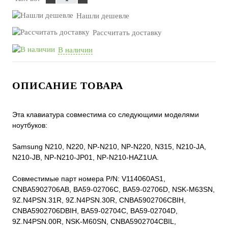
Нашли дешевле
Рассчитать доставку
В наличии
ОПИСАНИЕ ТОВАРА
Эта клавиатура совместима со следующими моделями
ноутбуков:
Samsung N210, N220, NP-N210, NP-N220, N315, N210-JA,
N210-JB, NP-N210-JP01, NP-N210-HAZ1UA.
Совместимые парт номера P/N: V114060AS1,
CNBA5902706AB, BA59-02706C, BA59-02706D, NSK-M63SN,
9Z.N4PSN.31R, 9Z.N4PSN.30R, CNBA5902706CBIH,
CNBA5902706DBIH, BA59-02704C, BA59-02704D,
9Z.N4PSN.00R, NSK-M60SN, CNBA5902704CBIL,