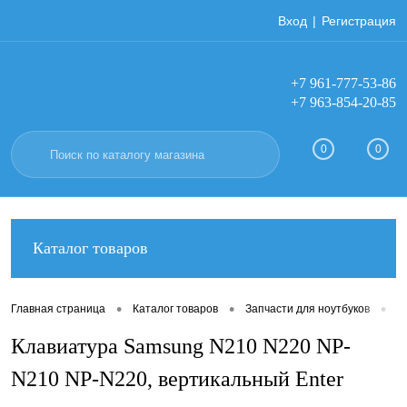
Вход
Регистрация
+7 961-777-53-86
+7 963-854-20-85
0
0
Каталог товаров
•
•
•
Главная страница
Каталог товаров
Запчасти для ноутбуков
К
Клавиатура Samsung N210 N220 NP-
N210 NP-N220, вертикальный Enter