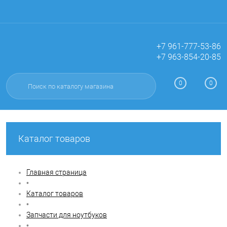
+7 961-777-53-86
+7 963-854-20-85
Вход
Регистрация
0
0
Каталог товаров
Главная страница
•
Каталог товаров
•
Запчасти для ноутбуков
•