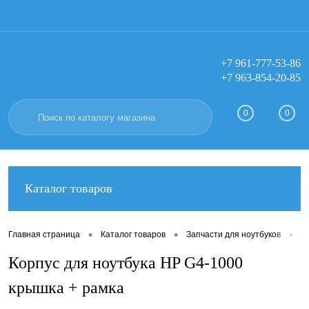
+7 961-777-53-86
+7 963-854-20-85
Вход
Регистрация
0
0
Каталог товаров
•
•
•
Главная страница
Каталог товаров
Запчасти для ноутбуков
К
Корпус для ноутбука HP G4-1000
крышка + рамка