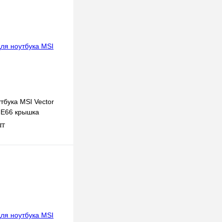
тбука MSI Vector
GE66 крышка
шт
В корзину
к
К сравнению
В
наличии