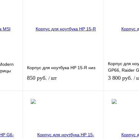
Корпус для ноу
 Modern
Корпус для ноутбука HP 15-R низ
GP66, Raider 
трицы
матрицы
850 руб.
3 800 руб.
/ шт
/ 
зину
В корзину
внению
Купить в 1 клик
К сравнению
Купить в 1 кли
В
В избранное
В
В избранное
и
наличии