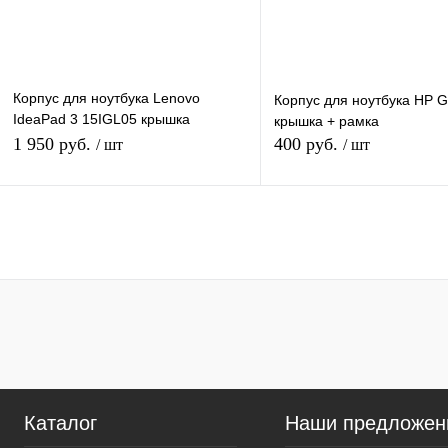
Цвет
Цвет
Корпус для ноутбука Lenovo
Корпус для ноутбука HP 
IdeaPad 3 15IGL05 крышка
крышка + рамка
матрицы
1 950 руб.
400 руб.
/ шт
/ шт
В корзину
В кор
Купить в 1 клик
К сравнению
Купить в 1 клик
К сра
В избранное
В
В избранное
наличии
наличи
Цвет
Цвет
Каталог
Наши предложен