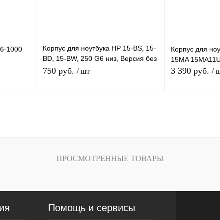
Цвет
Цвет
Корпус для ноутбука HP 15-BS, 15-
G6-1000
Корпус для ноу
BD, 15-BW, 250 G6 низ, Версия без
15MA 15MA11U
VGA, с DVD
750 руб.
3 390 руб.
/ шт
/ 
зину
В корзину
внению
Купить в 1 клик
К сравнению
Купить в 1 кли
В
В избранное
В
В избранное
ПРОСМОТРЕННЫЕ ТОВАРЫ
и
наличии
Цвет
Цвет
ия
Помощь и сервисы