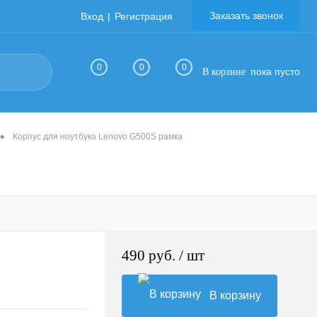
Заказать звонок
Вход
Регистрация
0
0
0
пока пусто
В корзине
•
Корпус для ноутбука Lenovo G500S рамка
490 руб.
/ шт
В корзину