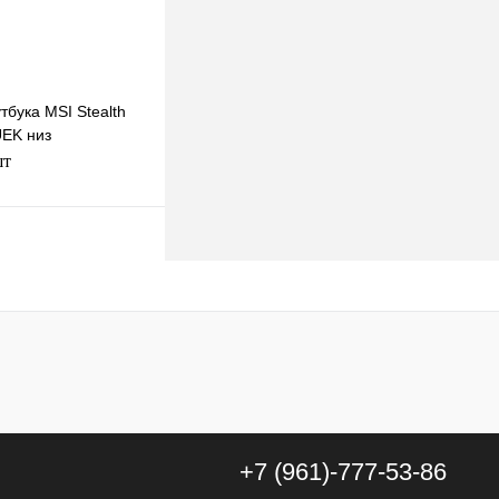
тбука MSI Stealth
EK низ
шт
В корзину
к
К сравнению
В
наличии
+7 (961)-777-53-86