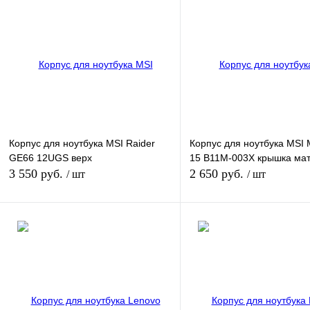
Корпус для ноутбука MSI Raider
Корпус для ноутбука MSI
GE66 12UGS верх
15 B11M-003X крышка ма
3 550 руб.
2 650 руб.
/ шт
/ шт
В корзину
В кор
Купить в 1 клик
К сравнению
Купить в 1 клик
К сра
В избранное
В
В избранное
наличии
наличи