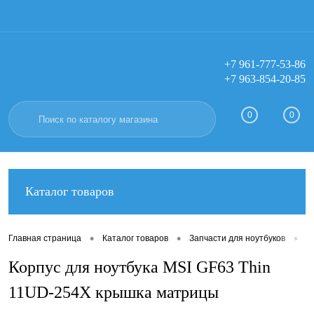
+7 961-777-53-86
+7 963-854-20-85
Вход
Регистрация
0
0
Каталог товаров
•
•
•
Главная страница
Каталог товаров
Запчасти для ноутбуков
К
Корпус для ноутбука MSI GF63 Thin
11UD-254X крышка матрицы