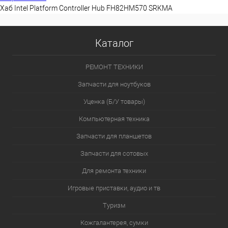
Хаб Intel Platform Controller Hub FH82HM570 SRKMA
Каталог
РЕМОНТ ТЕХНИКИ
Запчасти для ноутбуков
Уценка (Б/У товары)
Компьютерная техника
Запчасти для планшетов
Запчасти для сотовых
Для ремонта техники
Игровые приставки, аудио и тв
Туризм
Кожгалантерея, сумки