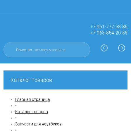
+7 961-777-53-86
+7 963-854-20-85
Вход
Регистрация
0
0
Каталог товаров
Главная страница
•
Каталог товаров
•
Запчасти для ноутбуков
•