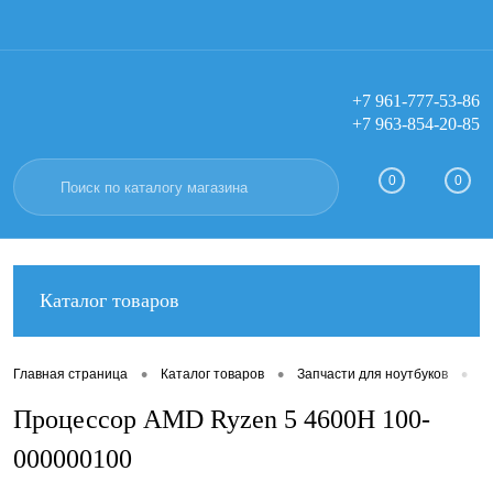
+7 961-777-53-86
+7 963-854-20-85
Вход
Регистрация
0
0
Каталог товаров
•
•
•
Главная страница
Каталог товаров
Запчасти для ноутбуков
М
Процессор AMD Ryzen 5 4600H 100-
000000100