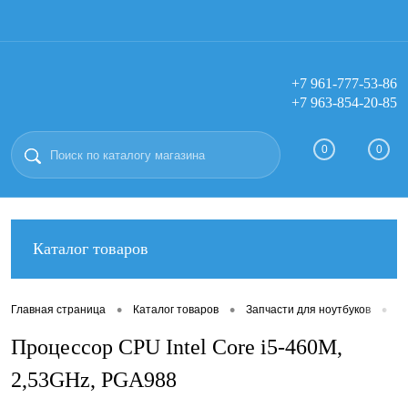
+7 961-777-53-86
+7 963-854-20-85
Вход
Регистрация
0
0
Каталог товаров
•
•
•
Главная страница
Каталог товаров
Запчасти для ноутбуков
М
Процессор CPU Intel Core i5-460M,
2,53GHz, PGA988