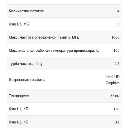
Количество потоков
4
Кэш L3, МБ
3
Макс. частота оперативной памяти, МГц
1066
Максимальная рабочая температура процессора, C
105
Турбо-частота, ГГц
2.8
Intel HD
Встроенная графика
Graphics
Техпроцесс
32 нм
Кэш L1, КБ
128
Кэш L2, КБ
512