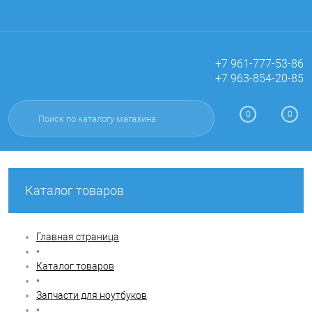
+7 961-777-53-86
+7 963-854-20-85
Вход
Регистрация
0
0
Каталог товаров
Главная страница
•
Каталог товаров
•
Запчасти для ноутбуков
•