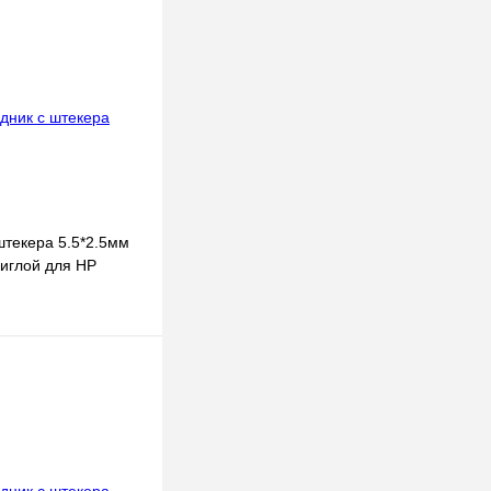
штекера 5.5*2.5мм
 иглой для HP
 корзину
к
К сравнению
В наличии