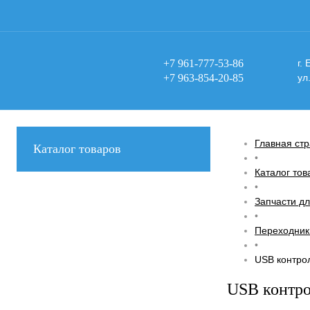
+7 961-777-53-86
г.
+7 963-854-20-85
ул
Главная ст
Каталог товаров
•
Каталог тов
•
Запчасти дл
•
Переходник
•
USB контрол
USB контро