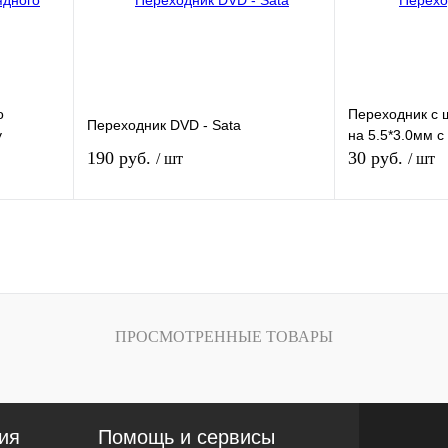
о
Переходник с 
Переходник DVD - Sata
у
на 5.5*3.0мм 
190 руб.
30 руб.
/ шт
/ шт
В корзину
В
Купить в 1 клик
К сравнению
Купить в 1 кли
внению
В избранное
В наличии
В избранное
аказ
ПРОСМОТРЕННЫЕ ТОВАРЫ
ия
Помощь и сервисы