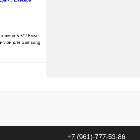
штекера 5.5*2.5мм
с иглой для Samsung
 корзину
к
К сравнению
В наличии
+7 (961)-777-53-86