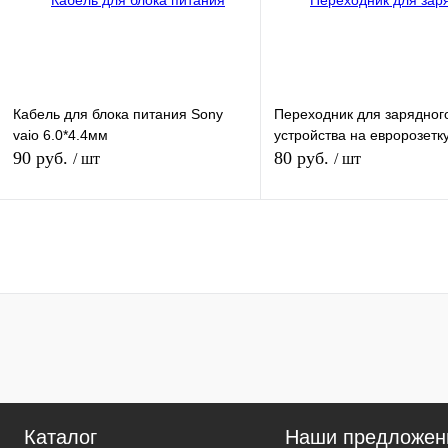
Кабель для блока питания Sony
Переходник для зарядног
vaio 6.0*4.4мм
устройства на евророзетк
90 руб.
80 руб.
/ шт
/ шт
В корзину
Нет в наличии
Купить в 1 клик
К сравнению
Купить в 1 клик
К сра
В избранное
В наличии
В избранное
Под з
Цвет
Каталог
Наши предложен