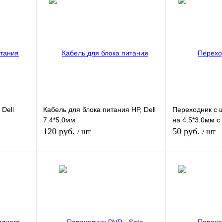
 Dell
Кабель для блока питания HP, Dell
Переходник с 
7.4*5.0мм
на 4.5*3.0мм с
120 руб.
50 руб.
/ шт
/ шт
В корзину
В
внению
Купить в 1 клик
К сравнению
Купить в 1 кли
ичии
В избранное
В наличии
В избранное