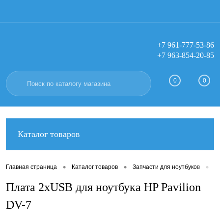
+7 961-777-53-86
+7 963-854-20-85
Вход
Регистрация
0
0
Каталог товаров
•
•
•
Главная страница
Каталог товаров
Запчасти для ноутбуков
П
Плата 2xUSB для ноутбука HP Pavilion
DV-7