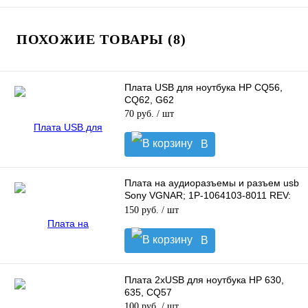
ПОХОЖИЕ ТОВАРЫ (8)
Плата USB для ноутбука HP CQ56,
CQ62, G62
70 руб.
/ шт
В
корзину
Плата на аудиоразъемы и разъем usb
Sony VGNAR; 1P-1064103-8011 REV:
1.1
150 руб.
/ шт
В
корзину
Плата 2xUSB для ноутбука HP 630,
635, CQ57
100 руб.
/ шт