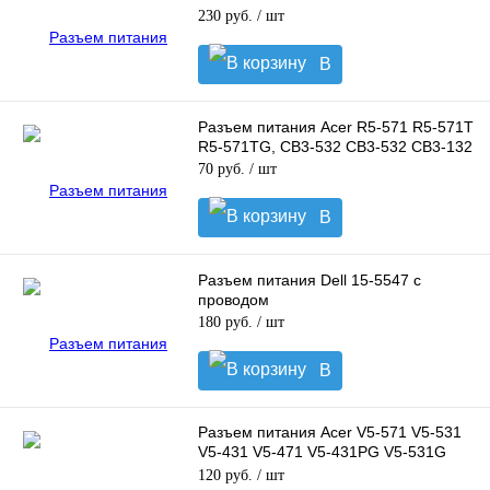
230 руб.
/ шт
В
корзину
Разъем питания Acer R5-571 R5-571T
R5-571TG, CB3-532 CB3-532 CB3-132
70 руб.
/ шт
В
корзину
Разъем питания Dell 15-5547 с
проводом
180 руб.
/ шт
В
корзину
Разъем питания Acer V5-571 V5-531
V5-431 V5-471 V5-431PG V5-531G
P658-MG
120 руб.
/ шт