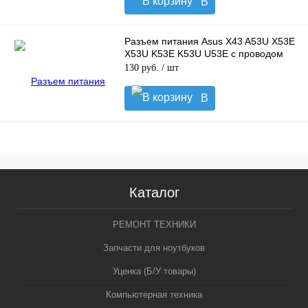
В
корзину
Разъем питания Asus X43 A53U X53E
X53U K53E K53U U53E с проводом
130 руб.
/ шт
В
корзину
Каталог
РЕМОНТ ТЕХНИКИ
Запчасти для ноутбуков
Уценка (Б/У товары)
Компьютерная техника