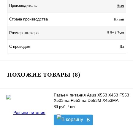
Производитель
Acer
Страна производства
Китай
Размер штекера
5.5*1.7мм
С проводом
Да
ПОХОЖИЕ ТОВАРЫ (8)
Разъем питания Asus X553 X453 F553
X503ma P553ma D553M X453MA
R515MA
80 руб.
/ шт
В
корзину