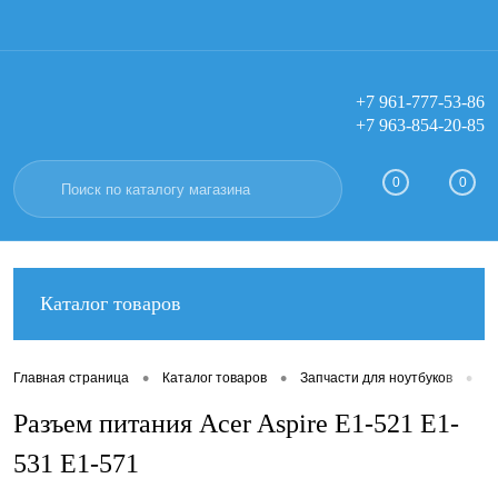
+7 961-777-53-86
+7 963-854-20-85
Вход
Регистрация
0
0
Каталог товаров
•
•
•
Главная страница
Каталог товаров
Запчасти для ноутбуков
Р
Разъем питания Acer Aspire E1-521 E1-
531 E1-571