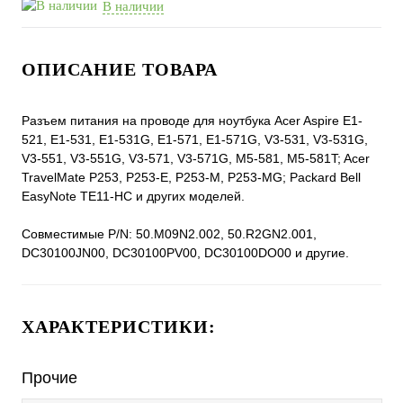
В наличии
ОПИСАНИЕ ТОВАРА
Разъем питания на проводе для ноутбука Acer Aspire E1-
521, E1-531, E1-531G, E1-571, E1-571G, V3-531, V3-531G,
V3-551, V3-551G, V3-571, V3-571G, M5-581, M5-581T; Acer
TravelMate P253, P253-E, P253-M, P253-MG; Packard Bell
EasyNote TE11-HC и других моделей.
Совместимые P/N: 50.M09N2.002, 50.R2GN2.001,
DC30100JN00, DC30100PV00, DC30100DO00 и другие.
ХАРАКТЕРИСТИКИ:
Прочие