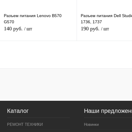
Разъем питания Lenovo B570
Разъем питания Dell Studi
G570
1736, 1737
140 руб.
190 руб.
/ шт
/ шт
В корзину
В кор
Купить в 1 клик
К сравнению
Купить в 1 клик
К сра
В избранное
В
В избранное
наличии
наличи
Каталог
Наши предложен
РЕМОНТ ТЕХНИКИ
Новинки