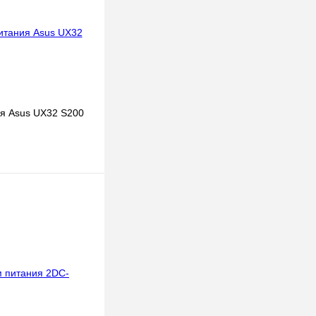
я Asus UX32 S200
В корзину
к
К сравнению
В
наличии