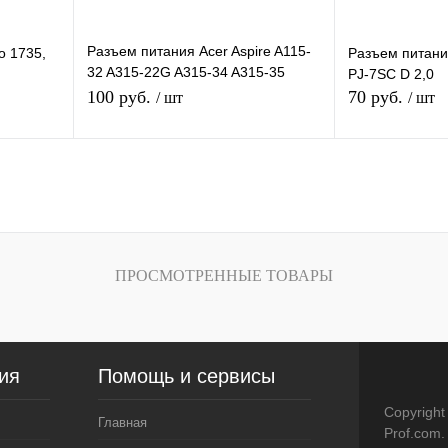
Разъем питания Acer Aspire A115-
o 1735,
Разъем питан
32 A315-22G A315-34 A315-35
PJ-7SC D 2,0
A315-58 A317-33
100 руб.
70 руб.
/ шт
/ шт
зину
В корзину
внению
Купить в 1 клик
К сравнению
Купить в 1 кли
В
В избранное
В
В избранное
ПРОСМОТРЕННЫЕ ТОВАРЫ
и
наличии
ия
Помощь и сервисы
Copyright
Главная
Prof.com