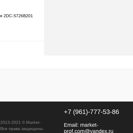
ия 2DC-S726B201
В корзину
к
К сравнению
В
наличии
+7 (961)-777-53-86
 2013-2021 © Market-
Email:
market-
. Все права защищены.
prof.com@yandex.ru