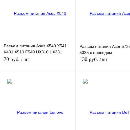
Разъем питания Asus X540 X541
Разъем питания Acer 5735
K401 X510 F540 UX310 UX331
5335 с проводом
X441
70 руб.
130 руб.
/ шт
/ шт
В корзину
В кор
Купить в 1 клик
К сравнению
Купить в 1 клик
К сра
В избранное
В
В избранное
наличии
наличи