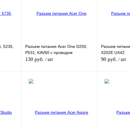
, 5235,
Разъем питания Acer One D250,
Разъем питани
P531, KAV60 с проводом
X202E UX42
130 руб.
90 руб.
/ шт
/ шт
зину
В корзину
внению
Купить в 1 клик
К сравнению
Купить в 1 кли
В
В избранное
В
В избранное
и
наличии