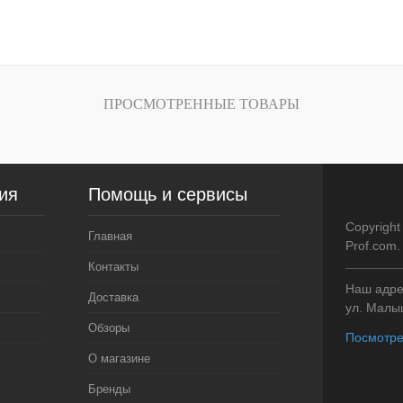
зину
В корзину
внению
Купить в 1 клик
К сравнению
Купить в 1 кли
В
В избранное
В
В избранное
ПРОСМОТРЕННЫЕ ТОВАРЫ
и
наличии
ия
Помощь и сервисы
Copyright
Главная
Prof.com
Контакты
Наш адрес
Доставка
ул. Малыш
Обзоры
Посмотре
О магазине
Бренды