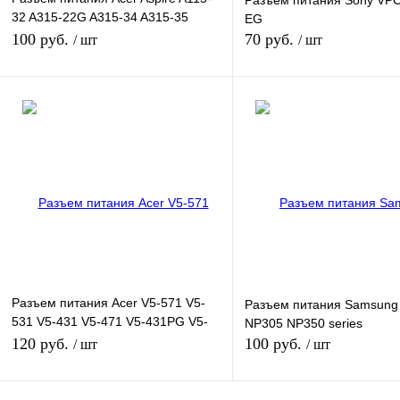
Разъем питания Sony VPC
32 A315-22G A315-34 A315-35
EG
A315-58 A317-33
100 руб.
70 руб.
/ шт
/ шт
В корзину
В кор
Купить в 1 клик
К сравнению
Купить в 1 клик
К сра
В избранное
В
В избранное
наличии
наличи
Разъем питания Acer V5-571 V5-
Разъем питания Samsung
531 V5-431 V5-471 V5-431PG V5-
NP305 NP350 series
531G P658-MG
120 руб.
100 руб.
/ шт
/ шт