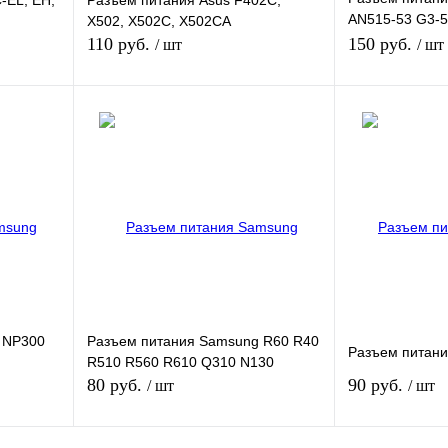
-EL, EH,
Разъем питания Asus F402C,
AN515-53 G3-5
X502, X502C, X502CA
51
110 руб.
150 руб.
/ шт
/ шт
зину
В корзину
внению
Купить в 1 клик
К сравнению
Купить в 1 кли
В
В избранное
В
В избранное
и
наличии
 NP300
Разъем питания Samsung R60 R40
Разъем питани
R510 R560 R610 Q310 N130
80 руб.
90 руб.
/ шт
/ шт