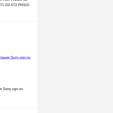
71 G3-572 PH315-
В корзину
к
К сравнению
В
наличии
я Sony vgn-nv