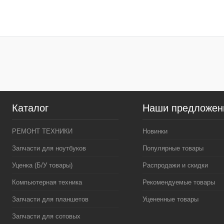
В корзину
В кор
Купить в 1 клик
К сравнению
Купить в 1 клик
К сра
В избранное
В
В избранное
наличии
наличи
Каталог
Наши предложен
РЕМОНТ ТЕХНИКИ
Новинки
Запчасти для ноутбуков
Популярные товары
Уценка (Б/У товары)
Распродажи и скидки
Компьютерная техника
Рекомендуемые товары
Запчасти для планшетов
Уцененные товары
Запчасти для сотовых