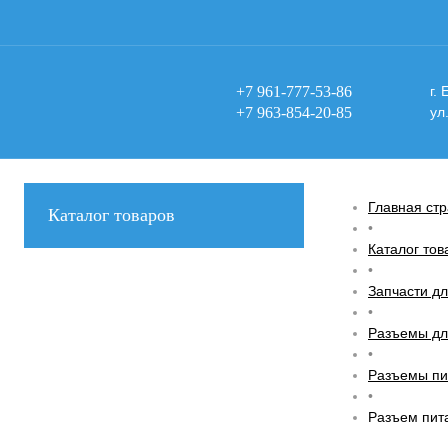
+7 961-777-53-86
г.
+7 963-854-20-85
ул
Главная ст
Каталог товаров
•
Каталог тов
•
Запчасти дл
•
Разъемы дл
•
Разъемы пи
•
Разъем пита