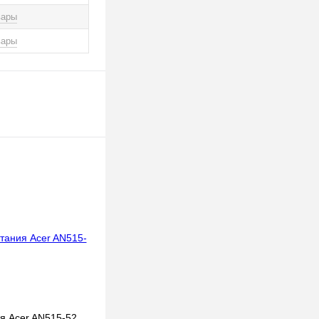
вары
вары
я Acer AN515-52