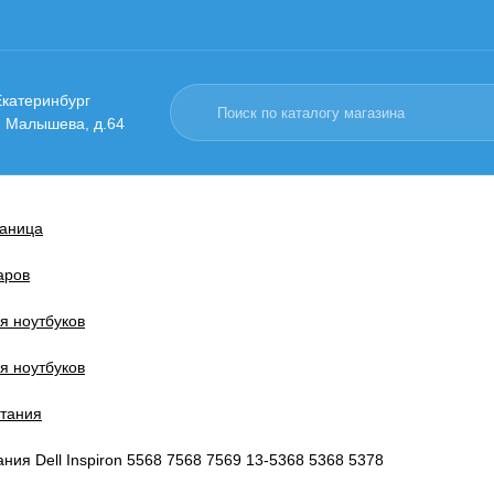
 Екатеринбург
. Малышева, д.64
раница
аров
я ноутбуков
я ноутбуков
тания
ния Dell Inspiron 5568 7568 7569 13-5368 5368 5378