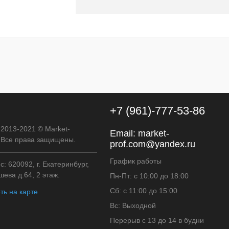
В корзину
к
К сравнению
В
наличии
+7 (961)-777-53-86
 2013-2021 © Market-
Email:
market-
. Все права защищены.
prof.com@yandex.ru
График работы
: 620092, г. Екатеринбург,
ева д.64, 2 этаж.
Пн-Пт: с 10:00 до 18:00
Сб: с 11:00 до 15:00
ть на карте
Вс: Выходной
Перерыв с 13 до 14 в будни