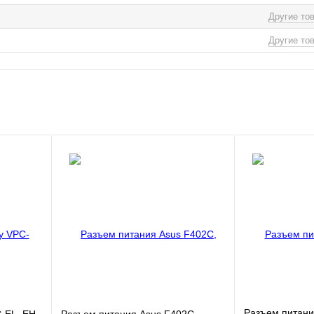
Другие то
Другие то
Разъем питани