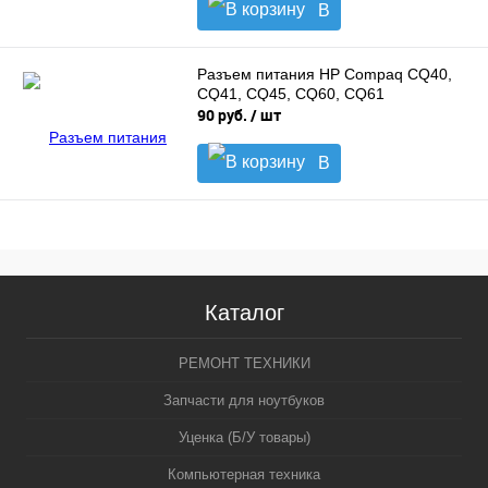
В
корзину
Разъем питания HP Compaq CQ40,
CQ41, CQ45, CQ60, CQ61
90 руб.
/ шт
В
корзину
Каталог
РЕМОНТ ТЕХНИКИ
Запчасти для ноутбуков
Уценка (Б/У товары)
Компьютерная техника