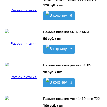
V5-431 V5-471 V5-431PG V5-531G
P658-MG
120 руб.
/ шт
В
корзину
Разъем питания S5, D 2,0мм
50 руб.
/ шт
В
корзину
Разъем питания разъем RT85
30 руб.
/ шт
В
корзину
Разъем питания Acer 1410, one 722
100 руб.
/ шт