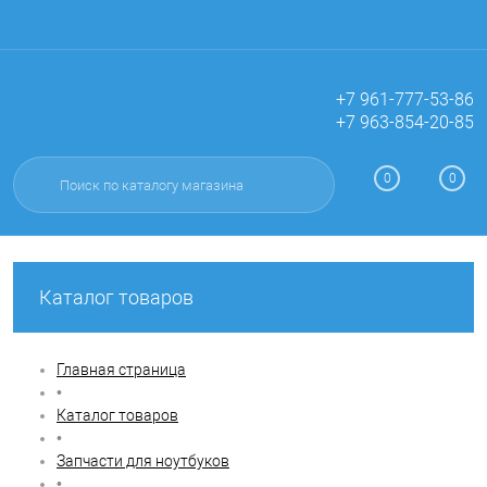
+7 961-777-53-86
+7 963-854-20-85
Вход
Регистрация
0
0
Каталог товаров
Главная страница
•
Каталог товаров
•
Запчасти для ноутбуков
•