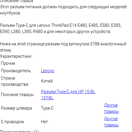
Описание товара
Этот разъем питания должен подходить для следующих моделей
ноутбуков:
Разъем Type-C для Lenovo ThinkPad E14 E480, E485, E580, E585,
E590, L380, L390, R480 и для некоторых других устройств.
Ниже на этой странице разъем под артикулом 5788 аналогичный
этому.
Характеристики:
Прочие
Производитель
Lenovo
Страна
Китай
производства
Разъем Type-C для HP 15-BL
Похожие товары
15T-BL
Другие
Размер штекера
Type-C
товары
Другие
С проводом
Нет
товары