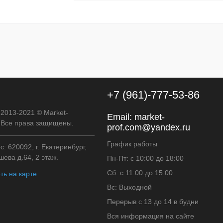
к
К сравнению
В наличии
+7 (961)-777-53-86
 2013-2021 © Market-
Email:
market-
. Все права защищены.
prof.com@yandex.ru
График работы
: 620092, г. Екатеринбург,
ева д.64, 2 этаж.
Пн-Пт: с 10:00 до 18:00
Сб: с 11:00 до 15:00
ть на карте
Вс: Выходной
Перерыв с 13 до 14 в будни
Вся информация на сайте