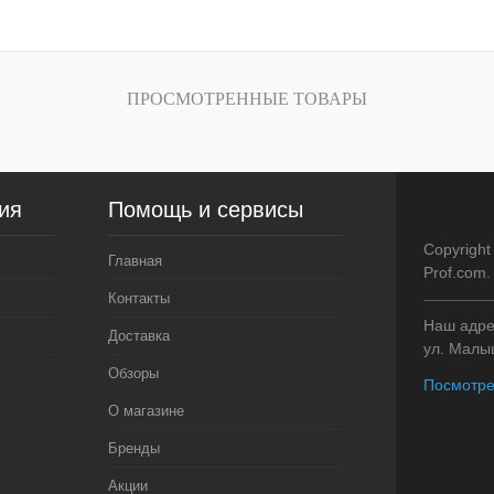
внению
Купить в 1 клик
К сравнению
Купить в 1 кли
ичии
В избранное
В наличии
В избранное
ПРОСМОТРЕННЫЕ ТОВАРЫ
ия
Помощь и сервисы
Copyright
Главная
Prof.com
Контакты
Наш адрес
Доставка
ул. Малыш
Обзоры
Посмотре
О магазине
Бренды
Акции