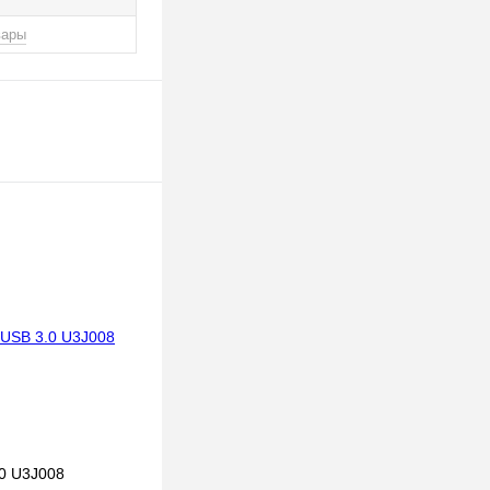
вары
0 U3J008