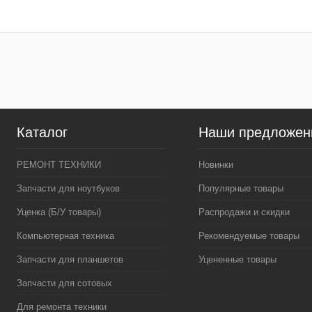
Купить в 1 клик
К сравнению
Купить в 1 клик
К сра
В избранное
В наличии
В избранное
В нал
Каталог
Наши предложен
РЕМОНТ ТЕХНИКИ
Новинки
Запчасти для ноутбуков
Популярные товары
Уценка (Б/У товары)
Распродажи и скидки
Компьютерная техника
Рекомендуемые товары
Запчасти для планшетов
Уцененные товары
Запчасти для сотовых
Для ремонта техники