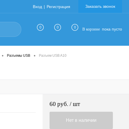
Заказать звонок
Вход
Регистрация
0
0
0
пока пусто
В корзине
•
•
Разъемы USB
Разъем USB A10
60 руб.
/ шт
Нет в наличии