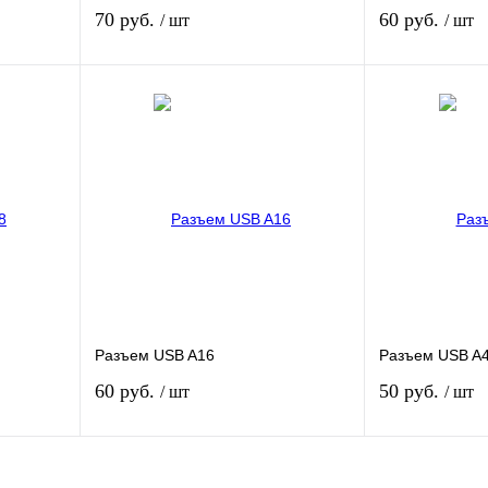
70 руб.
60 руб.
/ шт
/ шт
В корзину
В
внению
Купить в 1 клик
К сравнению
Купить в 1 кли
ичии
В избранное
В наличии
В избранное
Разъем USB A16
Разъем USB A
60 руб.
50 руб.
/ шт
/ шт
В корзину
В