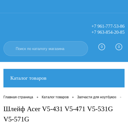
+7 961-777-53-86
+7 963-854-20-85
Вход
Регистрация
0
0
Каталог товаров
•
•
•
Главная страница
Каталог товаров
Запчасти для ноутбуков
Ш
Шлейф Acer V5-431 V5-471 V5-531G
V5-571G