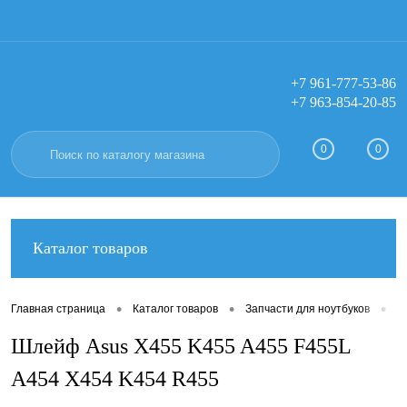
+7 961-777-53-86
+7 963-854-20-85
Вход
Регистрация
0
0
Каталог товаров
•
•
•
Главная страница
Каталог товаров
Запчасти для ноутбуков
Ш
Шлейф Asus X455 K455 A455 F455L
A454 X454 K454 R455