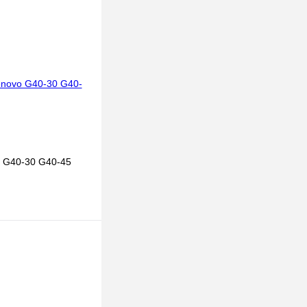
 G40-30 G40-45
В корзину
к
К сравнению
В