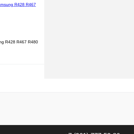
наличии
:
няя видеокарта
g R428 R467 R480
В корзину
к
К сравнению
В
наличии