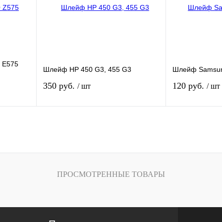
и
наличии
Характеристика
где есть внеш
 E575
Шлейф HP 450 G3, 455 G3
Шлейф Samsun
350 руб.
120 руб.
/ шт
/ шт
зину
В корзину
внению
Купить в 1 клик
К сравнению
Купить в 1 кли
В
В избранное
В
В избранное
ПРОСМОТРЕННЫЕ ТОВАРЫ
и
наличии