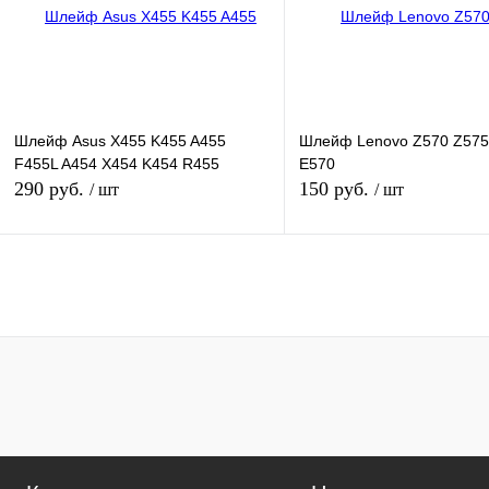
наличии
наличи
Шлейф Asus X455 K455 A455
Шлейф Lenovo Z570 Z575
F455L A454 X454 K454 R455
E570
290 руб.
150 руб.
/ шт
/ шт
В корзину
В кор
Купить в 1 клик
К сравнению
Купить в 1 клик
К сра
В избранное
В
В избранное
наличии
наличи
Характеристика:
30 pin