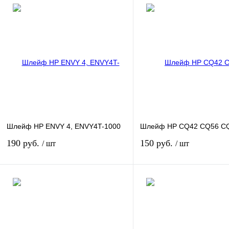
Шлейф HP ENVY 4, ENVY4T-1000
Шлейф HP CQ42 CQ56 C
190 руб.
150 руб.
/ шт
/ шт
В корзину
В кор
Купить в 1 клик
К сравнению
Купить в 1 клик
К сра
В избранное
В
В избранное