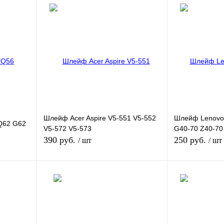
Шлейф Acer Aspire V5-551 V5-552
Шлейф Lenovo
Q62 G62
V5-572 V5-573
G40-70 Z40-70
390 руб.
250 руб.
/ шт
/ шт
зину
В корзину
внению
Купить в 1 клик
К сравнению
Купить в 1 кли
В
В избранное
В
В избранное