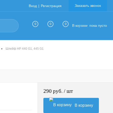
Заказать звонок
Вход
Регистрация
0
0
0
пока пусто
В корзине
•
Шлейф HP 440 G1, 445 G1
290 руб.
/ шт
В корзину