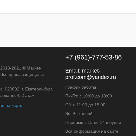
к
К сравнению
В
наличии
+7 (961)-777-53-86
 2013-2021 © Market-
Email:
market-
. Все права защищены.
prof.com@yandex.ru
График работы
: 620092, г. Екатеринбург,
ева д.64, 2 этаж.
Пн-Пт: с 10:00 до 18:00
Сб: с 11:00 до 15:00
ть на карте
Вс: Выходной
Перерыв с 13 до 14 в будни
Вся информация на сайте