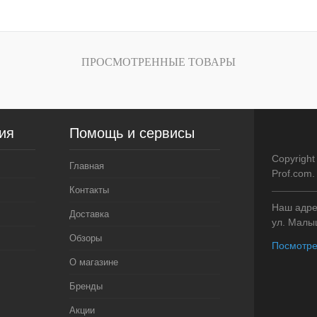
внению
Купить в 1 клик
К сравнению
Купить в 1 кли
В
В избранное
В
В избранное
ПРОСМОТРЕННЫЕ ТОВАРЫ
и
наличии
Характеристика:
ver. 1
ия
Помощь и сервисы
Copyright
Главная
Prof.com
Контакты
Наш адрес
Доставка
ул. Малыш
Обзоры
Посмотре
О магазине
Бренды
Акции