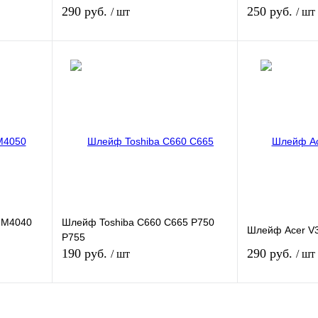
290 руб.
250 руб.
/ шт
/ шт
зину
В корзину
внению
Купить в 1 клик
К сравнению
Купить в 1 кли
В
В избранное
В
В избранное
и
наличии
Характеристика
где есть внеш
 M4040
Шлейф Toshiba C660 C665 P750
Шлейф Acer V3
P755
190 руб.
290 руб.
/ шт
/ шт
зину
В корзину