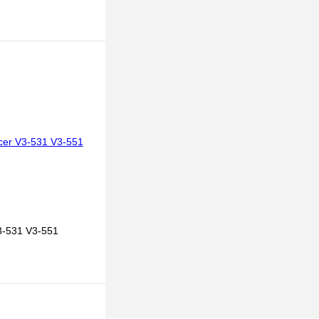
В корзину
к
К сравнению
В
наличии
:
няя видеокарта
-531 V3-551
В корзину