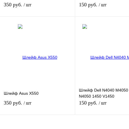
350 руб.
150 руб.
/ шт
/ шт
В корзину
В кор
Купить в 1 клик
К сравнению
Купить в 1 клик
К сра
В избранное
В
В избранное
наличии
наличи
Шлейф Dell N4040 M4050
Шлейф Asus X550
N4050 1450 V1450
350 руб.
150 руб.
/ шт
/ шт
В корзину
В кор