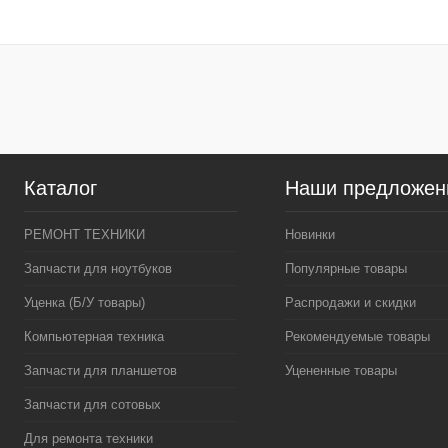
Купить в 1 клик
К сравнению
Купить в 1 клик
К сра
В избранное
В
В избранное
наличии
наличи
Каталог
Наши предложен
РЕМОНТ ТЕХНИКИ
Новинки
Запчасти для ноутбуков
Популярные товары
Уценка (Б/У товары)
Распродажи и скидки
Компьютерная техника
Рекомендуемые товары
Запчасти для планшетов
Уцененные товары
Запчасти для сотовых
Для ремонта техники