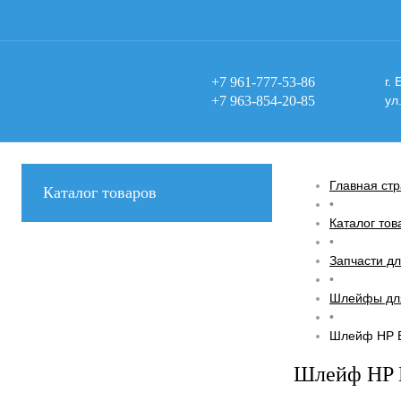
+7 961-777-53-86
г.
+7 963-854-20-85
ул
Главная ст
Каталог товаров
•
Каталог тов
•
Запчасти дл
•
Шлейфы для
•
Шлейф HP E
Шлейф HP E